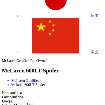
日本
中文
McLaren Certified Pre-Owned
M
c
Laren 600LT Spider
McLaren Qualified
»
Mclaren 600LT Spider
Norteamérica
Latinoamérica
Europa