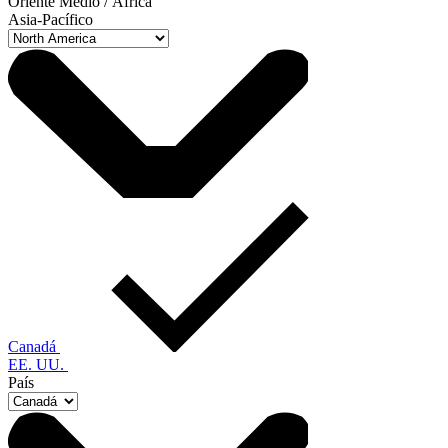
Oriente Medio / África
Asia-Pacífico
Canadá
EE. UU.
País