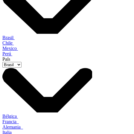
Brasil
Chile
Mexico
Perú
País
Bélgica
Francia
Alemania
Italia