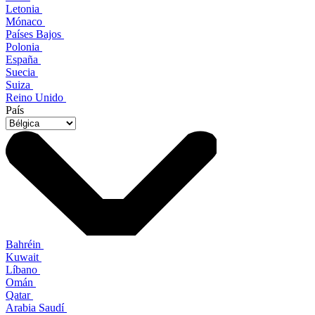
Letonia
Mónaco
Países Bajos
Polonia
España
Suecia
Suiza
Reino Unido
País
Bahréin
Kuwait
Líbano
Omán
Qatar
Arabia Saudí