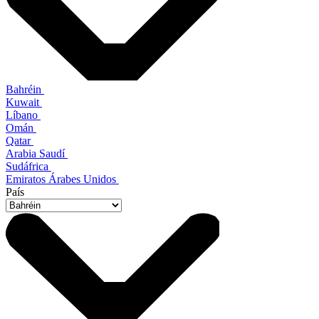
Bahréin
Kuwait
Líbano
Omán
Qatar
Arabia Saudí
Sudáfrica
Emiratos Árabes Unidos
País