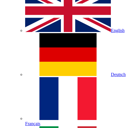
English
Deutsch
Français