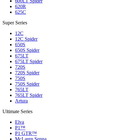
600LT Spider
620R
625C
Super Series
12C
12C Spider
650S
650S Spider
675LT
675LT Spider
720S
720S Spider
750S
750S Spider
765LT
765LT Spider
Artura
Ultimate Series
Elva
P1™
P1 GTR™
McLaren Senna