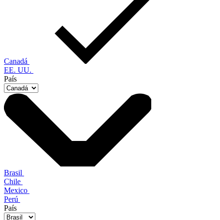
Canadá
EE. UU.
País
Brasil
Chile
Mexico
Perú
País