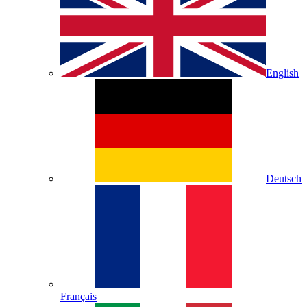
English
Deutsch
Français