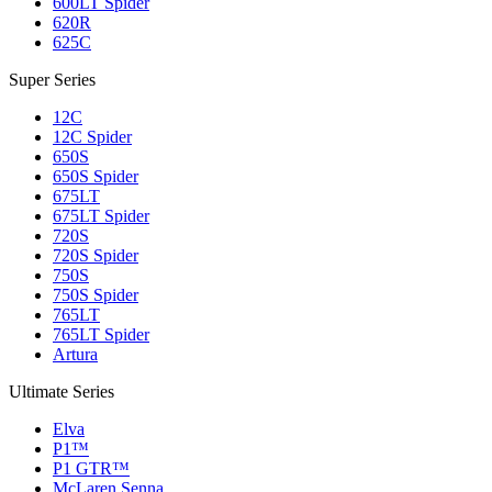
600LT Spider
620R
625C
Super Series
12C
12C Spider
650S
650S Spider
675LT
675LT Spider
720S
720S Spider
750S
750S Spider
765LT
765LT Spider
Artura
Ultimate Series
Elva
P1™
P1 GTR™
McLaren Senna