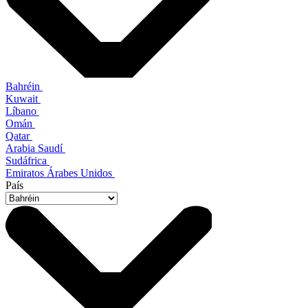
Bahréin
Kuwait
Líbano
Omán
Qatar
Arabia Saudí
Sudáfrica
Emiratos Árabes Unidos
País