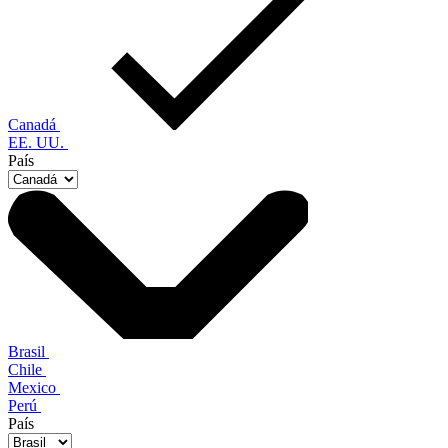
Canadá
EE. UU.
País
Brasil
Chile
Mexico
Perú
País