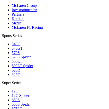
McLaren Group
Investorinnen/en
Partners
Karriere
Media
McLaren F1 Racing
Sports Series
540C
570GT
570S
570S Spider
600LT
600LT Spider
620R
625C
Super Series
12C
12C Spider
650S
650S Spider
675LT