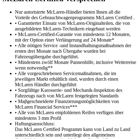
Nur autorisierte McLaren-Händler bieten Ihnen all die
Vorteile des Gebrauchtwagenprogramms McLaren Certified .
• Garantierter Einsatz von McLaren-Originalteilen, die von
ausgebildeten McLaren-Technikern eingebaut werden
• McLaren-Certified-Garantie von mindestens 12 Monaten,
mit der Option einer Verlängerung auf 24 Monate*
• Alle nötigen Service -und Instandhaltungsmaßnahmen der
ersten drei Monate nach Übergabe wurden bei
Fahrzeugübergabe durchgeführt.
• Mindestens zwölf Monate Pannenhilfe, inclusive Weiterreise
wenn notwendig**
• Alle vorgeschriebenen Servicemaßnahmen, die im
jeweiligen Markt erhältlich sind, wurden durch einen
McLaren Händler durchgeführt
• Sorgfältige Karosserie- und Mechanik-Inspektion des
Fahrzeugs nach von McLaren festgelegten Standards
• Maβgeschneiderte Finanzierungsmöglichkeiten von
McLaren Financial Services***
• Alle von McLaren empfohlenen Reifen verfügen über
mindestens 3 mm Profil
Haftungsausschluss:
Das McLaren Certified Programm kann von Land zu Land
unterschiedlich sein und unterliegt den allgemeinen