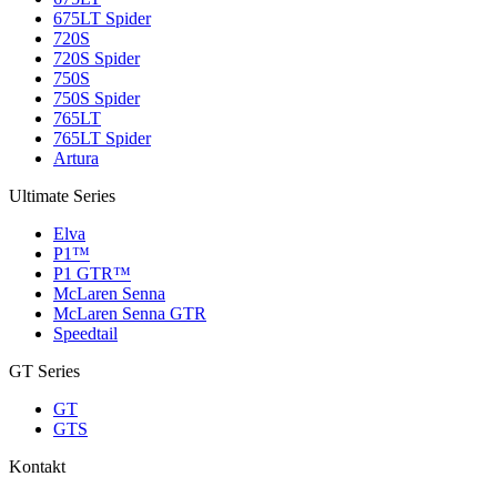
675LT Spider
720S
720S Spider
750S
750S Spider
765LT
765LT Spider
Artura
Ultimate Series
Elva
P1™
P1 GTR™
McLaren Senna
McLaren Senna GTR
Speedtail
GT Series
GT
GTS
Kontakt