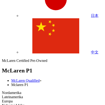
日本
中文
McLaren Certified Pre-Owned
M
c
Laren P1
McLaren Qualified
»
Mclaren P1
Nordamerika
Lateinamerika
Europa