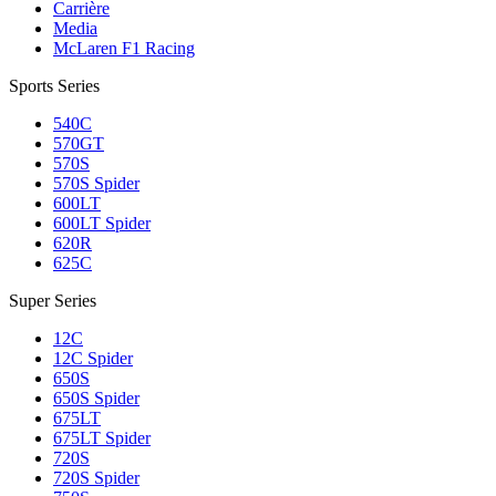
Carrière
Media
McLaren F1 Racing
Sports Series
540C
570GT
570S
570S Spider
600LT
600LT Spider
620R
625C
Super Series
12C
12C Spider
650S
650S Spider
675LT
675LT Spider
720S
720S Spider