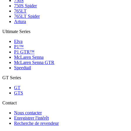
750S
750S Spider
765LT
765LT Spider
Artura
Ultimate Series
Elva
P1™
P1 GTR™
McLaren Senna
McLaren Senna GTR
Speedtail
GT Series
GT
GTS
Contact
Nous contacter
Enregistrer l'intérêt
Recherche de revendeur