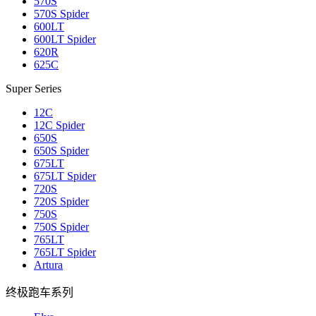
570S
570S Spider
600LT
600LT Spider
620R
625C
Super Series
12C
12C Spider
650S
650S Spider
675LT
675LT Spider
720S
720S Spider
750S
750S Spider
765LT
765LT Spider
Artura
终极跑车系列