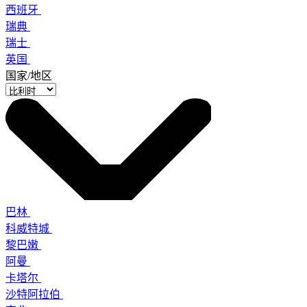
西班牙
瑞典
瑞士
英国
国家/地区
巴林
科威特城
黎巴嫩
阿曼
卡塔尔
沙特阿拉伯