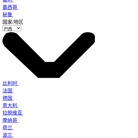
墨西哥
秘鲁
国家/地区
比利时
法国
德国
意大利
拉脱维亚
摩纳哥
荷兰
波兰