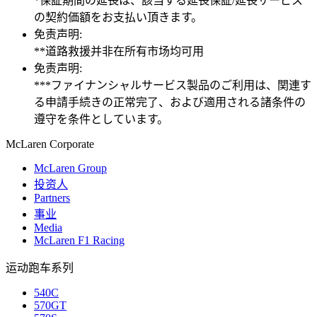
*保証期間の延長は、該当する延長保証/延長サービス
の契約価額をお支払い頂きます。
免责声明:
**道路救援并非在所有市场均可用
免责声明:
***ファイナンシャルサービス製品のご利用は、関連す
る申請手続きの正常完了、および適用される諸条件の
遵守を条件としています。
M
c
Laren Corporate
McLaren Group
投资人
Partners
事业
Media
McLaren F1 Racing
运动跑车系列
540C
570GT