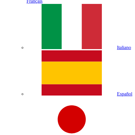
Français
Italiano
Español