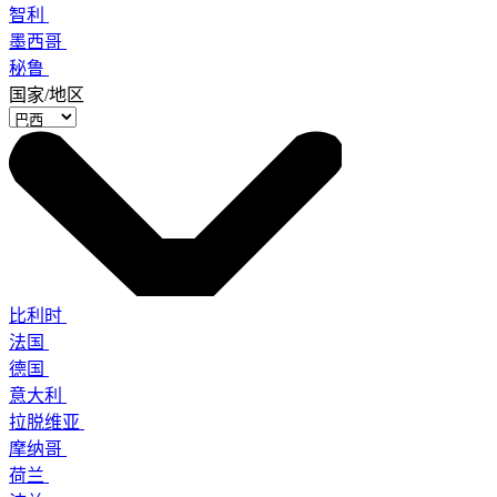
智利
墨西哥
秘鲁
国家/地区
比利时
法国
德国
意大利
拉脱维亚
摩纳哥
荷兰