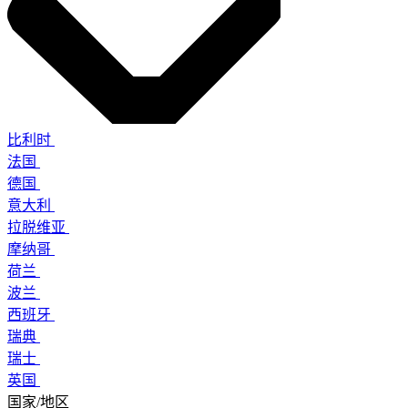
比利时
法国
德国
意大利
拉脱维亚
摩纳哥
荷兰
波兰
西班牙
瑞典
瑞士
英国
国家/地区