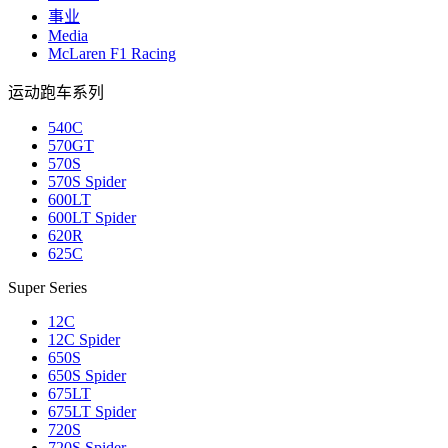
事业
Media
McLaren F1 Racing
运动跑车系列
540C
570GT
570S
570S Spider
600LT
600LT Spider
620R
625C
Super Series
12C
12C Spider
650S
650S Spider
675LT
675LT Spider
720S
720S Spider