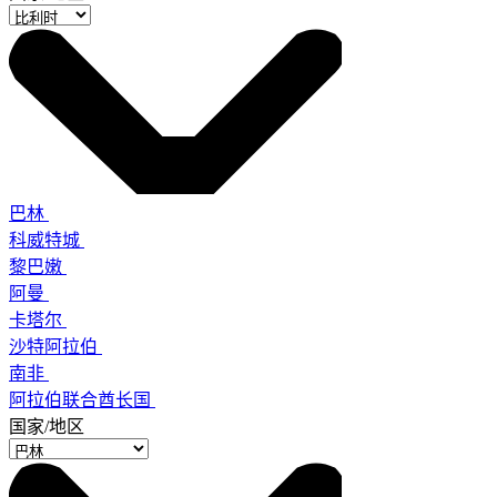
巴林
科威特城
黎巴嫩
阿曼
卡塔尔
沙特阿拉伯
南非
阿拉伯联合酋长国
国家/地区