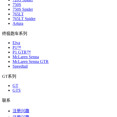
750S
750S Spider
765LT
765LT Spider
Artura
终极跑车系列
Elva
P1™
P1 GTR™
McLaren Senna
McLaren Senna GTR
Speedtail
GT系列
GT
GTS
联系
注册兴趣