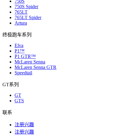
750S
750S Spider
765LT
765LT Spider
Artura
终极跑车系列
Elva
P1™
P1 GTR™
McLaren Senna
McLaren Senna GTR
Speedtail
GT系列
GT
GTS
联系
注册兴趣
注册兴趣