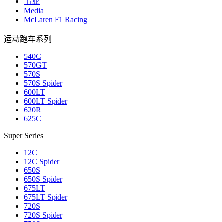
事业
Media
McLaren F1 Racing
运动跑车系列
540C
570GT
570S
570S Spider
600LT
600LT Spider
620R
625C
Super Series
12C
12C Spider
650S
650S Spider
675LT
675LT Spider
720S
720S Spider