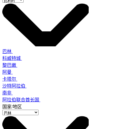
巴林
科威特城
黎巴嫩
阿曼
卡塔尔
沙特阿拉伯
南非
阿拉伯联合酋长国
国家/地区