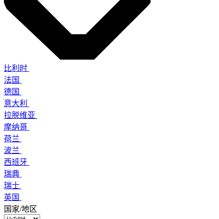
比利时
法国
德国
意大利
拉脱维亚
摩纳哥
荷兰
波兰
西班牙
瑞典
瑞士
英国
国家/地区