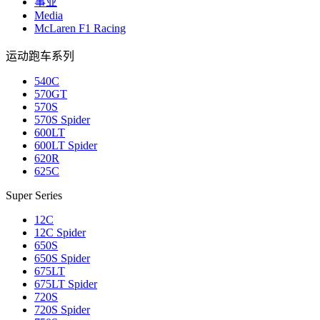
事业
Media
McLaren F1 Racing
运动跑车系列
540C
570GT
570S
570S Spider
600LT
600LT Spider
620R
625C
Super Series
12C
12C Spider
650S
650S Spider
675LT
675LT Spider
720S
720S Spider