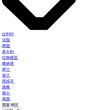
比利时
法国
德国
意大利
拉脱维亚
摩纳哥
荷兰
波兰
西班牙
瑞典
瑞士
英国
国家/地区