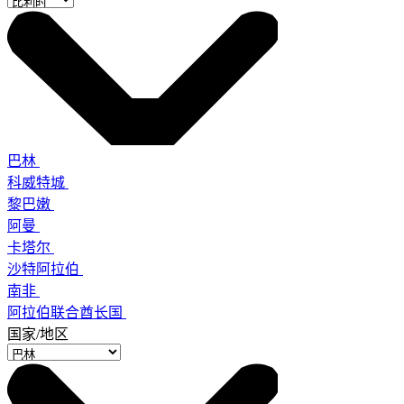
巴林
科威特城
黎巴嫩
阿曼
卡塔尔
沙特阿拉伯
南非
阿拉伯联合酋长国
国家/地区