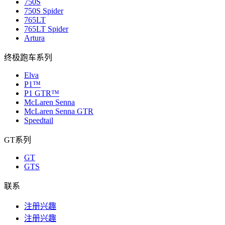
750S
750S Spider
765LT
765LT Spider
Artura
终极跑车系列
Elva
P1™
P1 GTR™
McLaren Senna
McLaren Senna GTR
Speedtail
GT系列
GT
GTS
联系
注册兴趣
注册兴趣