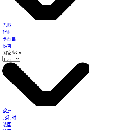
巴西
智利
墨西哥
秘鲁
国家/地区
欧洲
比利时
法国