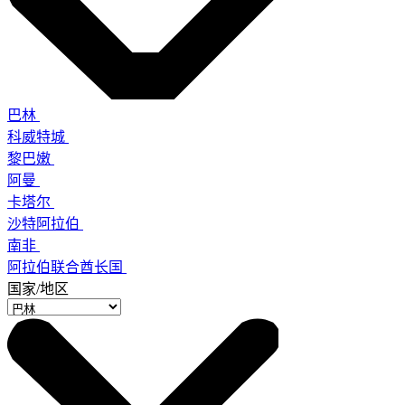
巴林
科威特城
黎巴嫩
阿曼
卡塔尔
沙特阿拉伯
南非
阿拉伯联合酋长国
国家/地区