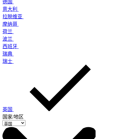
德国
意大利
拉脱维亚
摩纳哥
荷兰
波兰
西班牙
瑞典
瑞士
英国
国家/地区