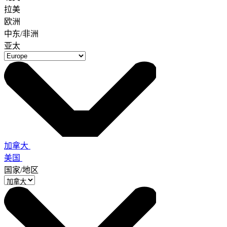
拉美
欧洲
中东/非洲
亚太
加拿大
美国
国家/地区