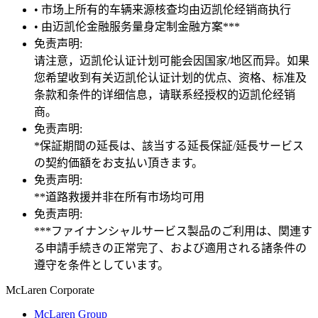
• 市场上所有的车辆来源核查均由迈凯伦经销商执行
• 由迈凯伦金融服务量身定制金融方案***
免责声明:
请注意，迈凯伦认证计划可能会因国家/地区而异。如果
您希望收到有关迈凯伦认证计划的优点、资格、标准及
条款和条件的详细信息，请联系经授权的迈凯伦经销
商。
免责声明:
*保証期間の延長は、該当する延長保証/延長サービス
の契約価額をお支払い頂きます。
免责声明:
**道路救援并非在所有市场均可用
免责声明:
***ファイナンシャルサービス製品のご利用は、関連す
る申請手続きの正常完了、および適用される諸条件の
遵守を条件としています。
M
c
Laren Corporate
McLaren Group