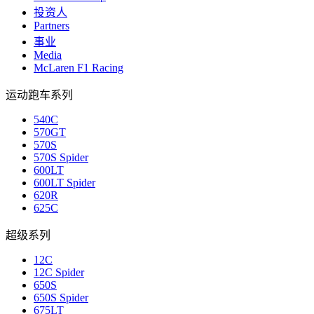
投资人
Partners
事业
Media
McLaren F1 Racing
运动跑车系列
540C
570GT
570S
570S Spider
600LT
600LT Spider
620R
625C
超级系列
12C
12C Spider
650S
650S Spider
675LT