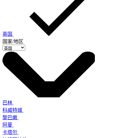
英国
国家/地区
巴林
科威特城
黎巴嫩
阿曼
卡塔尔