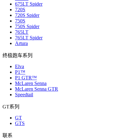
675LT Spider
720S
720S Spider
750S
750S Spider
765LT
765LT Spider
Artura
终极跑车系列
Elva
P1™
P1 GTR™
McLaren Senna
McLaren Senna GTR
Speedtail
GT系列
GT
GTS
联系