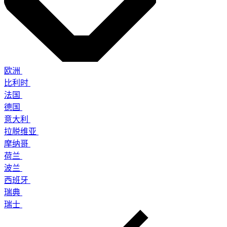
欧洲
比利时
法国
德国
意大利
拉脱维亚
摩纳哥
荷兰
波兰
西班牙
瑞典
瑞士