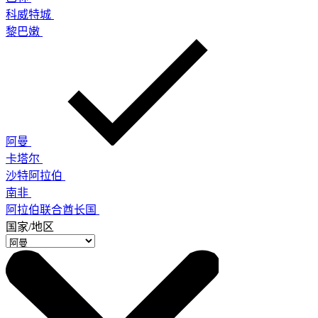
科威特城
黎巴嫩
阿曼
卡塔尔
沙特阿拉伯
南非
阿拉伯联合酋长国
国家/地区