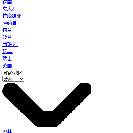
德国
意大利
拉脱维亚
摩纳哥
荷兰
波兰
西班牙
瑞典
瑞士
英国
国家/地区
巴林