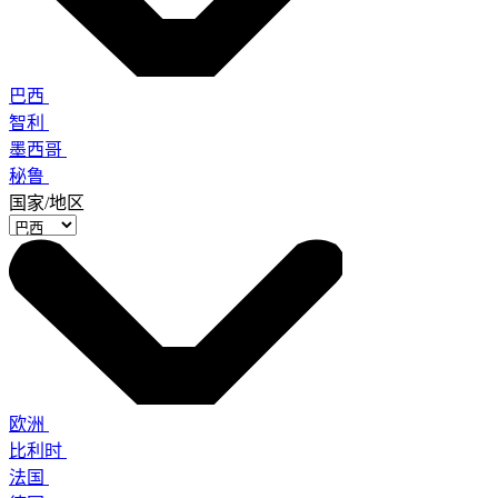
巴西
智利
墨西哥
秘鲁
国家/地区
欧洲
比利时
法国