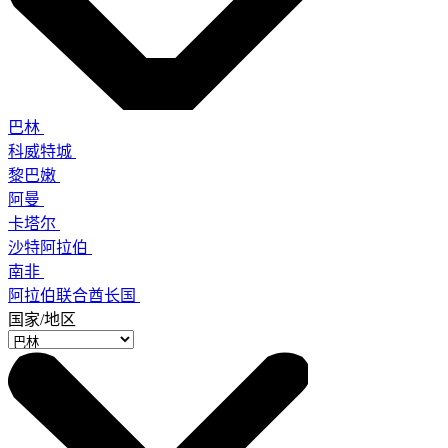
巴林
科威特城
黎巴嫩
阿曼
卡塔尔
沙特阿拉伯
南非
阿拉伯联合酋长国
国家/地区