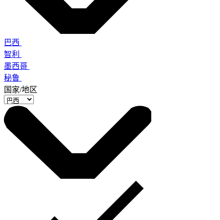
巴西
智利
墨西哥
秘鲁
国家/地区