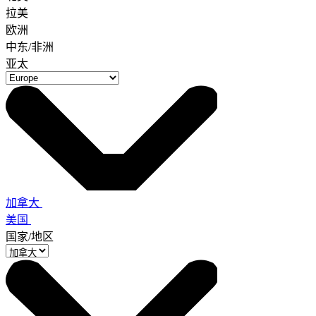
拉美
欧洲
中东/非洲
亚太
加拿大
美国
国家/地区