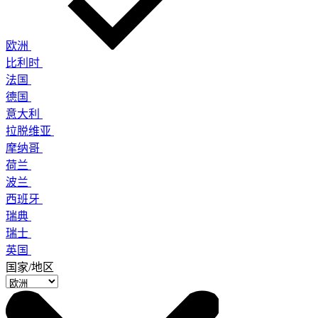
欧洲
比利时
法国
德国
意大利
拉脱维亚
摩纳哥
荷兰
波兰
西班牙
瑞典
瑞士
英国
国家/地区