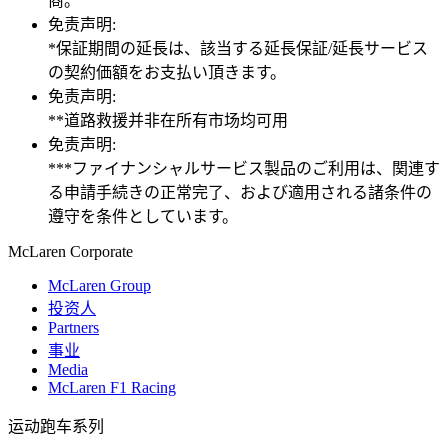
商。
免责声明:
*保証期間の延長は、該当する延長保証/延長サービス
の契約価額をお支払い頂きます。
免责声明:
**道路救援并非在所有市场均可用
免责声明:
***ファイナンシャルサービス製品のご利用は、関連す
る申請手続きの正常完了、および適用される諸条件の
遵守を条件としています。
M
c
Laren Corporate
McLaren Group
投资人
Partners
事业
Media
McLaren F1 Racing
运动跑车系列