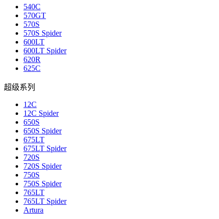
540C
570GT
570S
570S Spider
600LT
600LT Spider
620R
625C
超级系列
12C
12C Spider
650S
650S Spider
675LT
675LT Spider
720S
720S Spider
750S
750S Spider
765LT
765LT Spider
Artura