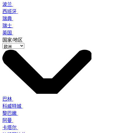
波兰
西班牙
瑞典
瑞士
英国
国家/地区
巴林
科威特城
黎巴嫩
阿曼
卡塔尔