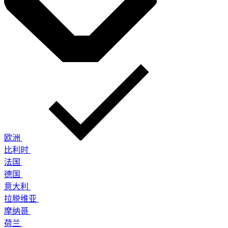
欧洲
比利时
法国
德国
意大利
拉脱维亚
摩纳哥
荷兰