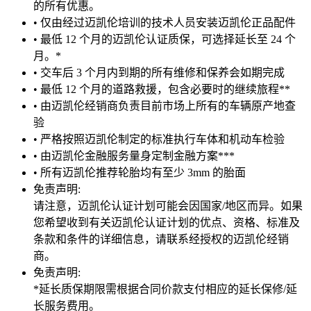
的所有优惠。
• 仅由经过迈凯伦培训的技术人员安装迈凯伦正品配件
• 最低 12 个月的迈凯伦认证质保，可选择延长至 24 个
月。*
• 交车后 3 个月内到期的所有维修和保养会如期完成
• 最低 12 个月的道路救援，包含必要时的继续旅程**
• 由迈凯伦经销商负责目前市场上所有的车辆原产地查
验
• 严格按照迈凯伦制定的标准执行车体和机动车检验
• 由迈凯伦金融服务量身定制金融方案***
• 所有迈凯伦推荐轮胎均有至少 3mm 的胎面
免责声明:
请注意，迈凯伦认证计划可能会因国家/地区而异。如果
您希望收到有关迈凯伦认证计划的优点、资格、标准及
条款和条件的详细信息，请联系经授权的迈凯伦经销
商。
免责声明:
*延长质保期限需根据合同价款支付相应的延长保修/延
长服务费用。