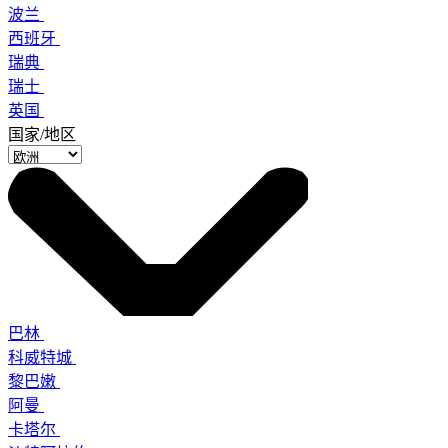
波兰
西班牙
瑞典
瑞士
英国
国家/地区
巴林
科威特城
黎巴嫩
阿曼
卡塔尔