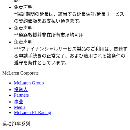
商。
免责声明:
*保証期間の延長は、該当する延長保証/延長サービス
の契約価額をお支払い頂きます。
免责声明:
**道路救援并非在所有市场均可用
免责声明:
***ファイナンシャルサービス製品のご利用は、関連す
る申請手続きの正常完了、および適用される諸条件の
遵守を条件としています。
M
c
Laren Corporate
McLaren Group
投资人
Partners
事业
Media
McLaren F1 Racing
运动跑车系列