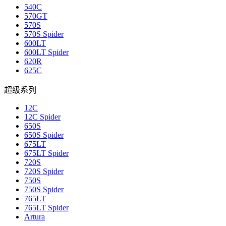
540C
570GT
570S
570S Spider
600LT
600LT Spider
620R
625C
超级系列
12C
12C Spider
650S
650S Spider
675LT
675LT Spider
720S
720S Spider
750S
750S Spider
765LT
765LT Spider
Artura