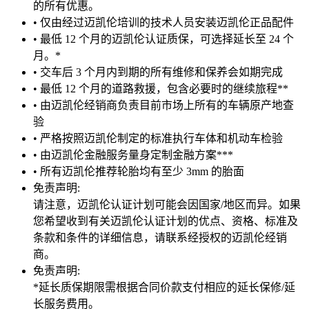
的所有优惠。
• 仅由经过迈凯伦培训的技术人员安装迈凯伦正品配件
• 最低 12 个月的迈凯伦认证质保，可选择延长至 24 个
月。*
• 交车后 3 个月内到期的所有维修和保养会如期完成
• 最低 12 个月的道路救援，包含必要时的继续旅程**
• 由迈凯伦经销商负责目前市场上所有的车辆原产地查
验
• 严格按照迈凯伦制定的标准执行车体和机动车检验
• 由迈凯伦金融服务量身定制金融方案***
• 所有迈凯伦推荐轮胎均有至少 3mm 的胎面
免责声明:
请注意，迈凯伦认证计划可能会因国家/地区而异。如果
您希望收到有关迈凯伦认证计划的优点、资格、标准及
条款和条件的详细信息，请联系经授权的迈凯伦经销
商。
免责声明:
*延长质保期限需根据合同价款支付相应的延长保修/延
长服务费用。