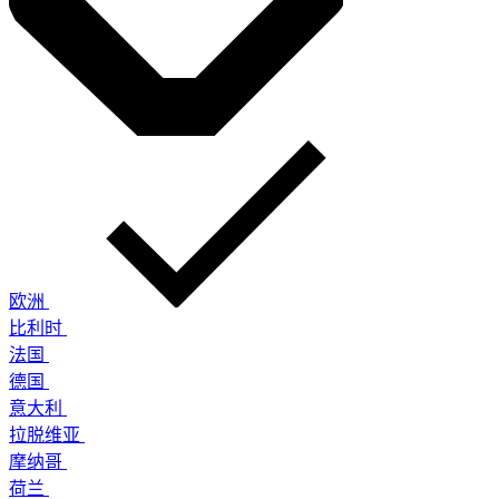
欧洲
比利时
法国
德国
意大利
拉脱维亚
摩纳哥
荷兰