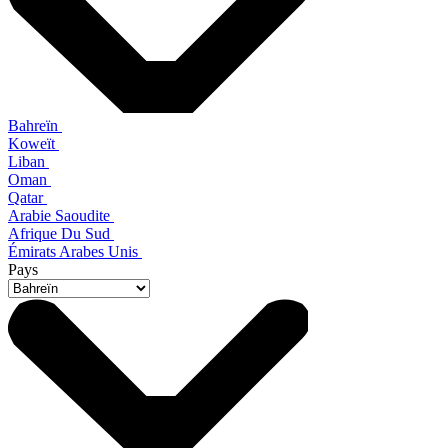
Bahreïn
Koweït
Liban
Oman
Qatar
Arabie Saoudite
Afrique Du Sud
Émirats Arabes Unis
Pays