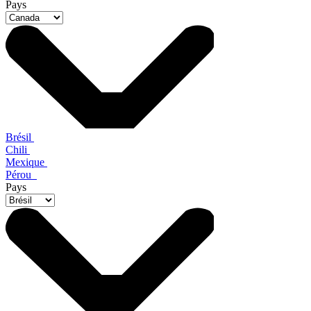
Pays
Brésil
Chili
Mexique
Pérou
Pays