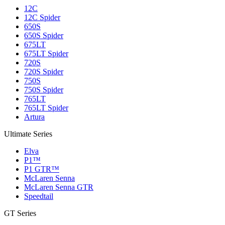
12C
12C Spider
650S
650S Spider
675LT
675LT Spider
720S
720S Spider
750S
750S Spider
765LT
765LT Spider
Artura
Ultimate Series
Elva
P1™
P1 GTR™
McLaren Senna
McLaren Senna GTR
Speedtail
GT Series