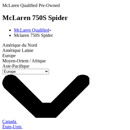
McLaren Qualified Pre-Owned
M
c
Laren 750S Spider
McLaren Qualified
»
Mclaren 750S Spider
Amérique du Nord
Amérique Latine
Europe
Moyen-Orient / Afrique
Asie-Pacifique
Canada
États-Unis