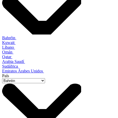
Bahréin
Kuwait
Líbano
Omán
Qatar
Arabia Saudí
Sudáfrica
Emiratos Árabes Unidos
País