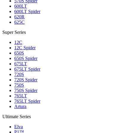
570S Spider
600LT
600LT Spider
620R
625C
Super Series
12C
12C Spider
650S
650S Spider
675LT
675LT Spider
720S
720S Spider
750S
750S Spider
765LT
765LT Spider
Artura
Ultimate Series
Elva
P1™