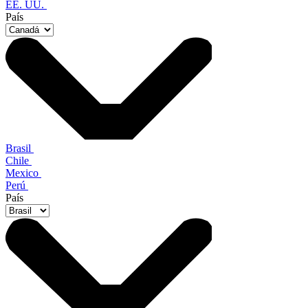
EE. UU.
País
Brasil
Chile
Mexico
Perú
País