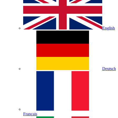
English
Deutsch
Français