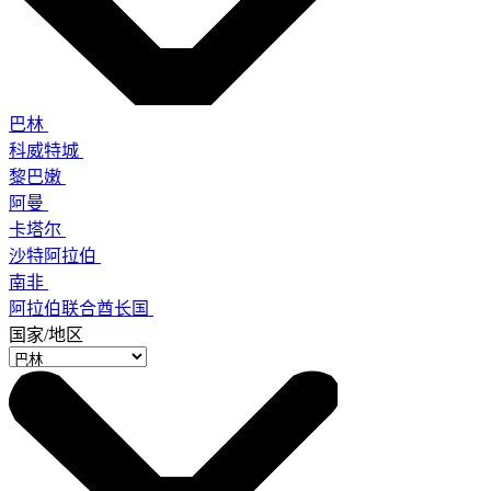
巴林
科威特城
黎巴嫩
阿曼
卡塔尔
沙特阿拉伯
南非
阿拉伯联合酋长国
国家/地区