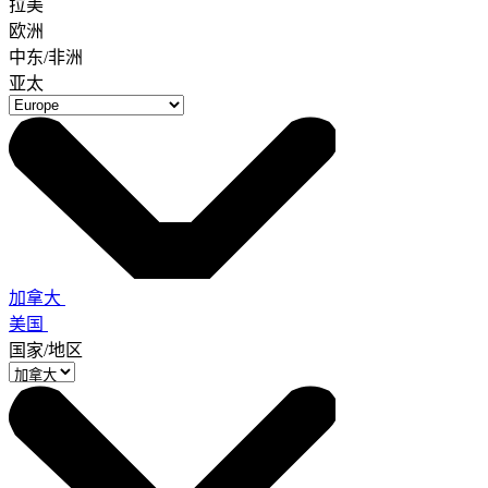
拉美
欧洲
中东/非洲
亚太
加拿大
美国
国家/地区