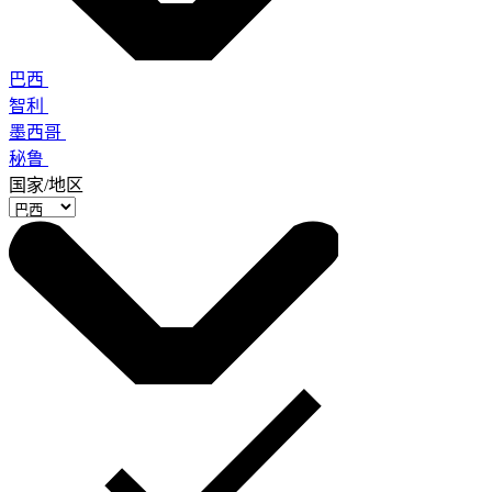
巴西
智利
墨西哥
秘鲁
国家/地区