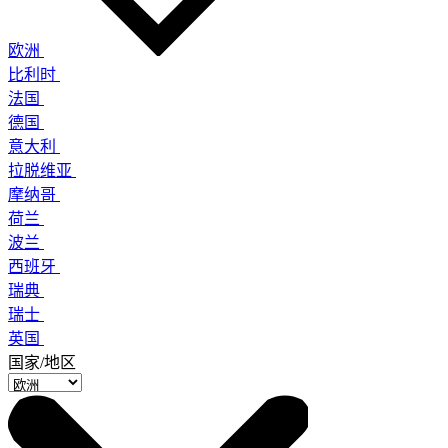
欧洲
比利时
法国
德国
意大利
拉脱维亚
摩纳哥
荷兰
波兰
西班牙
瑞典
瑞士
英国
国家/地区