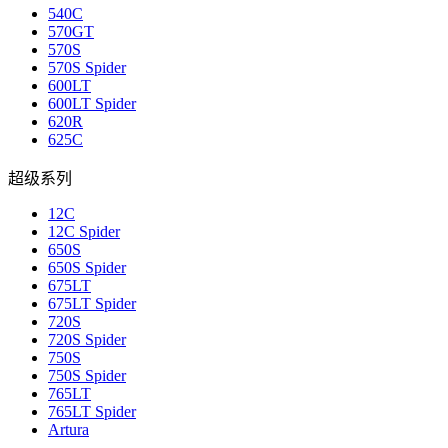
540C
570GT
570S
570S Spider
600LT
600LT Spider
620R
625C
超级系列
12C
12C Spider
650S
650S Spider
675LT
675LT Spider
720S
720S Spider
750S
750S Spider
765LT
765LT Spider
Artura