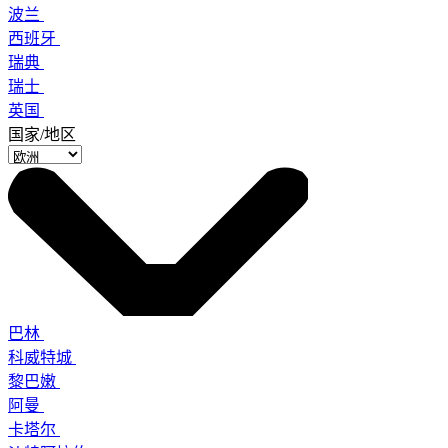
波兰
西班牙
瑞典
瑞士
英国
国家/地区
巴林
科威特城
黎巴嫩
阿曼
卡塔尔