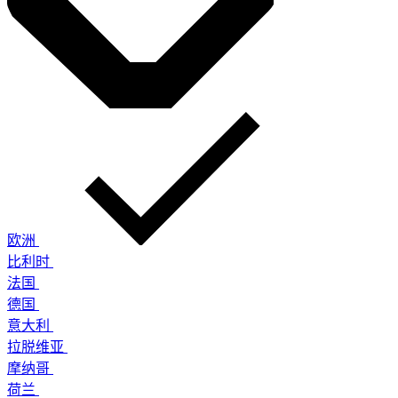
欧洲
比利时
法国
德国
意大利
拉脱维亚
摩纳哥
荷兰