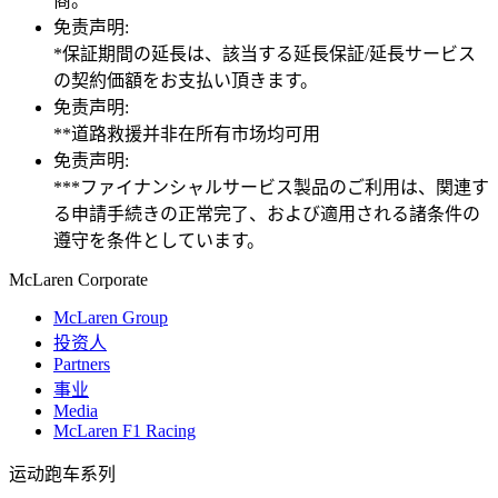
商。
免责声明:
*保証期間の延長は、該当する延長保証/延長サービス
の契約価額をお支払い頂きます。
免责声明:
**道路救援并非在所有市场均可用
免责声明:
***ファイナンシャルサービス製品のご利用は、関連す
る申請手続きの正常完了、および適用される諸条件の
遵守を条件としています。
M
c
Laren Corporate
McLaren Group
投资人
Partners
事业
Media
McLaren F1 Racing
运动跑车系列