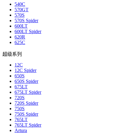
540C
570GT
570S
570S Spider
600LT
600LT Spider
620R
625C
超级系列
12C
12C Spider
650S
650S Spider
675LT
675LT Spider
720S
720S Spider
750S
750S Spider
765LT
765LT Spider
Artura