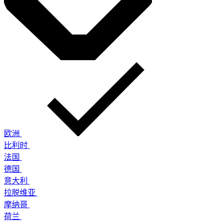
欧洲
比利时
法国
德国
意大利
拉脱维亚
摩纳哥
荷兰