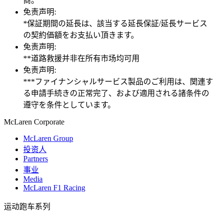
商。
免责声明:
*保証期間の延長は、該当する延長保証/延長サービス
の契約価額をお支払い頂きます。
免责声明:
**道路救援并非在所有市场均可用
免责声明:
***ファイナンシャルサービス製品のご利用は、関連す
る申請手続きの正常完了、および適用される諸条件の
遵守を条件としています。
M
c
Laren Corporate
McLaren Group
投资人
Partners
事业
Media
McLaren F1 Racing
运动跑车系列