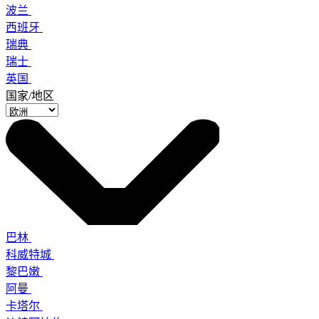
波兰
西班牙
瑞典
瑞士
英国
国家/地区
巴林
科威特城
黎巴嫩
阿曼
卡塔尔