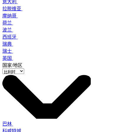
意大利
拉脱维亚
摩纳哥
荷兰
波兰
西班牙
瑞典
瑞士
英国
国家/地区
巴林
科威特城