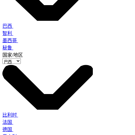
巴西
智利
墨西哥
秘鲁
国家/地区
比利时
法国
德国