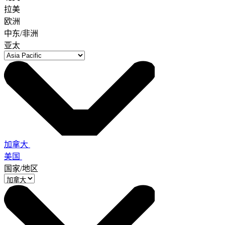
拉美
欧洲
中东/非洲
亚太
加拿大
美国
国家/地区