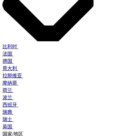
比利时
法国
德国
意大利
拉脱维亚
摩纳哥
荷兰
波兰
西班牙
瑞典
瑞士
英国
国家/地区