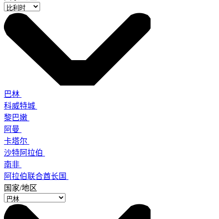
巴林
科威特城
黎巴嫩
阿曼
卡塔尔
沙特阿拉伯
南非
阿拉伯联合酋长国
国家/地区