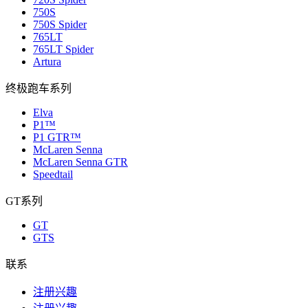
750S
750S Spider
765LT
765LT Spider
Artura
终极跑车系列
Elva
P1™
P1 GTR™
McLaren Senna
McLaren Senna GTR
Speedtail
GT系列
GT
GTS
联系
注册兴趣