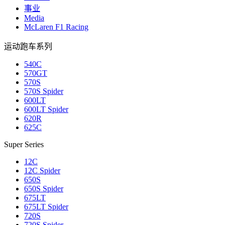
事业
Media
McLaren F1 Racing
运动跑车系列
540C
570GT
570S
570S Spider
600LT
600LT Spider
620R
625C
Super Series
12C
12C Spider
650S
650S Spider
675LT
675LT Spider
720S
720S Spider