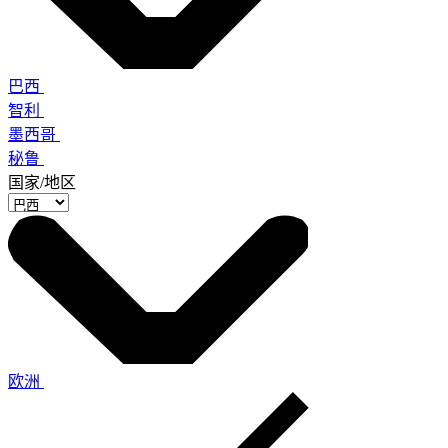
巴西
智利
墨西哥
秘鲁
国家/地区
欧洲