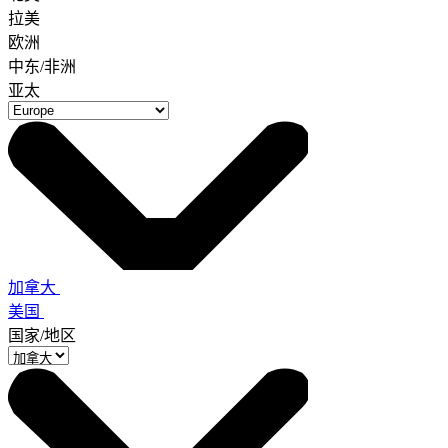
拉美
欧洲
中东/非洲
亚太
加拿大
美国
国家/地区