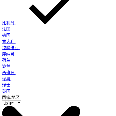
比利时
法国
德国
意大利
拉脱维亚
摩纳哥
荷兰
波兰
西班牙
瑞典
瑞士
英国
国家/地区