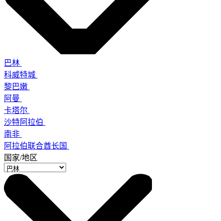
巴林
科威特城
黎巴嫩
阿曼
卡塔尔
沙特阿拉伯
南非
阿拉伯联合酋长国
国家/地区