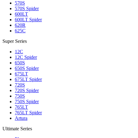
570S
570S Spider
600LT
600LT Spider
620R
625C
Super Series
12C
12C Spider
650S
650S Spider
675LT
675LT Spider
720S
720S Spider
750S
750S Spider
765LT
765LT Spider
Artura
Ultimate Series