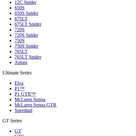
12C Spider
650S
650S Spider
675LT
675LT Spider
720S
720S Spider
750S
750S Spider
765LT
765LT Spider
Artura
Ultimate Series
Elva
P1™
P1 GTR™
McLaren Senna
McLaren Senna GTR
Speedtail
GT Series
GT