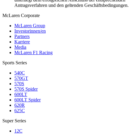
Antragsverfahren und den geltenden Geschäftsbedingungen.
M
c
Laren Corporate
McLaren Group
Investorinnen/en
Partners
Karriere
Media
McLaren F1 Racing
Sports Series
540C
570GT
570S
570S Spider
600LT
600LT Spider
620R
625C
Super Series
12C