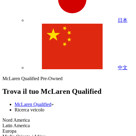
日本
中文
McLaren Qualified Pre-Owned
Trova il tuo M
c
Laren Qualified
McLaren Qualified
»
Ricerca veicolo
Nord America
Latin America
Europa