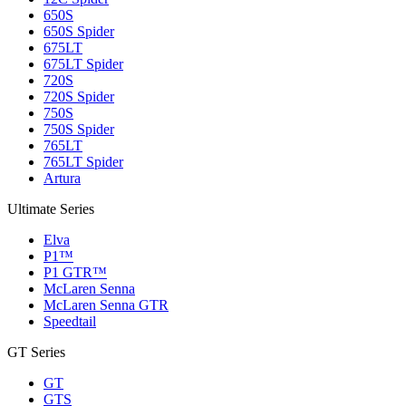
650S
650S Spider
675LT
675LT Spider
720S
720S Spider
750S
750S Spider
765LT
765LT Spider
Artura
Ultimate Series
Elva
P1™
P1 GTR™
McLaren Senna
McLaren Senna GTR
Speedtail
GT Series
GT
GTS