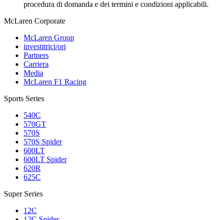
procedura di domanda e dei termini e condizioni applicabili.
M
c
Laren Corporate
McLaren Group
investitrici/ori
Partners
Carriera
Media
McLaren F1 Racing
Sports Series
540C
570GT
570S
570S Spider
600LT
600LT Spider
620R
625C
Super Series
12C
12C Spider