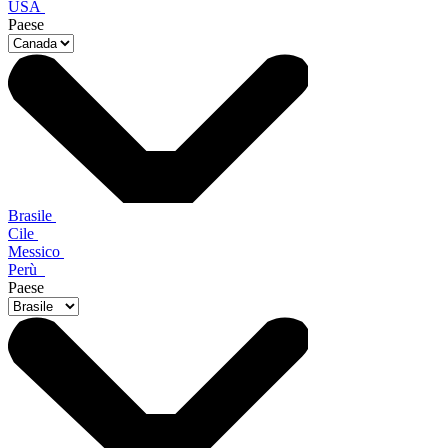
USA
Paese
Brasile
Cile
Messico
Perù
Paese