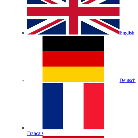
English
Deutsch
Français