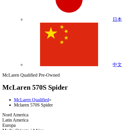
日本
中文
McLaren Qualified Pre-Owned
M
c
Laren 570S Spider
McLaren Qualified
»
Mclaren 570S Spider
Nord America
Latin America
Europa