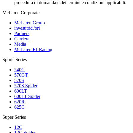
procedura di domanda e dei termini e condizioni applicabili.
M
c
Laren Corporate
McLaren Group
investitrici/ori
Partners
Carriera
Media
McLaren F1 Racing
Sports Series
540C
570GT
570S
570S Spider
600LT
600LT Spider
620R
625C
Super Series
12C
12C Spider