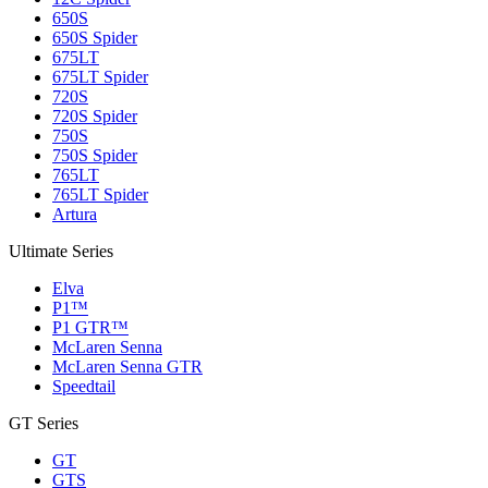
650S
650S Spider
675LT
675LT Spider
720S
720S Spider
750S
750S Spider
765LT
765LT Spider
Artura
Ultimate Series
Elva
P1™
P1 GTR™
McLaren Senna
McLaren Senna GTR
Speedtail
GT Series
GT
GTS