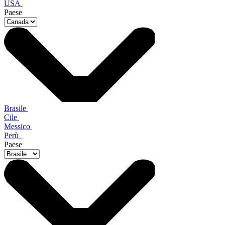
USA
Paese
Brasile
Cile
Messico
Perù
Paese