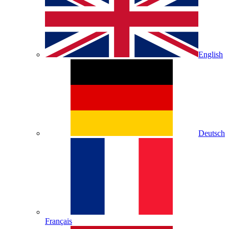
English
Deutsch
Français