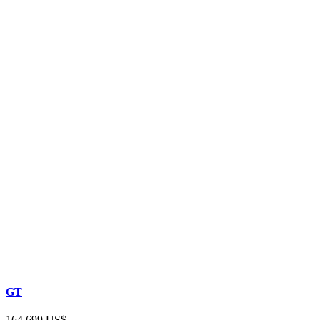
GT
164.699 US$