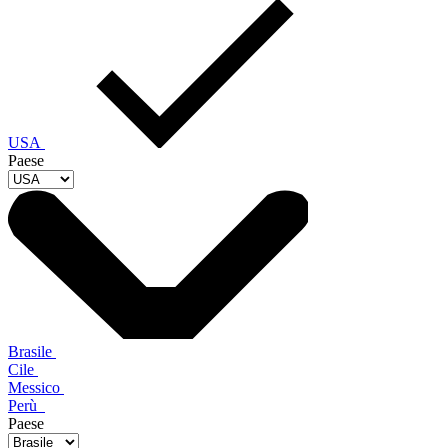
USA
Paese
Brasile
Cile
Messico
Perù
Paese