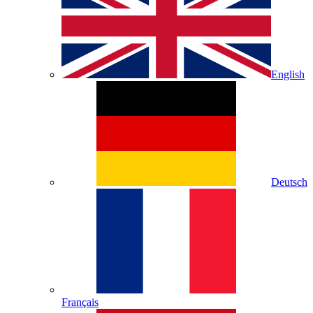
English
Deutsch
Français