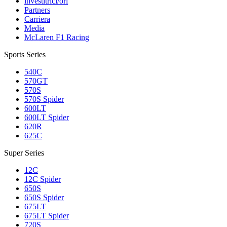
investitrici/ori
Partners
Carriera
Media
McLaren F1 Racing
Sports Series
540C
570GT
570S
570S Spider
600LT
600LT Spider
620R
625C
Super Series
12C
12C Spider
650S
650S Spider
675LT
675LT Spider
720S