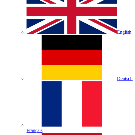
English
Deutsch
Français