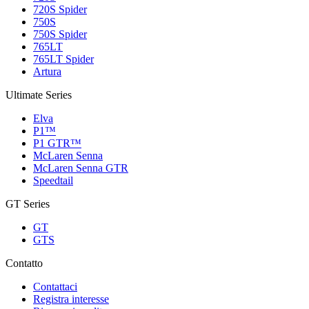
720S Spider
750S
750S Spider
765LT
765LT Spider
Artura
Ultimate Series
Elva
P1™
P1 GTR™
McLaren Senna
McLaren Senna GTR
Speedtail
GT Series
GT
GTS
Contatto
Contattaci
Registra interesse