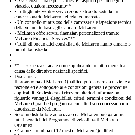
• Assistenza stadale per 12 mesi e trasporto per proseguire il
viaggio, qualora necessario**
• Tutti gli interventi e servizi sono stati sottoposti da un
concessionario McLaren nel relativo mercato
• Un controllo minuzioso della carrozzeria e ispezione tecnica
della vettura in base agli standard McLaren.
• McLaren offre servizi finanziari personalizzati tramite
McLaren Financial Services***
• Tutti gli pneumatici consigliati da McLaren hanno almeno 3
mm di battistrada
**L’assistenza stradale non è applicabile in tutti i mercati a
causa delle direttive nazionali specifici.
Disclaimer:
Il programma di McLaren Qualified può variare da nazione a
nazione ed è sottoposto alle condizioni generali e procedure
applicabili. Se desidera di ricevere ulteriori informazioni
riguardo vantaggi, eleggibilità, criteri, termini e condizioni del
McLaren Qualified progamma contatti il suo concessionario
autorizzato da McLaren.
Solo un distributore autorizzato da McLaren può garantire
tutti i benefici del Programma di veicoli usati McLaren
Qualified:
• Garanzia minima di 12 mesi di McLaren Qualified