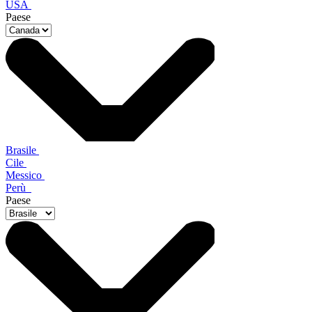
USA
Paese
Brasile
Cile
Messico
Perù
Paese