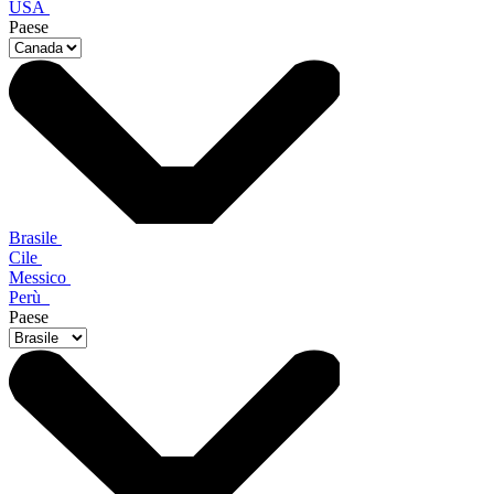
USA
Paese
Brasile
Cile
Messico
Perù
Paese