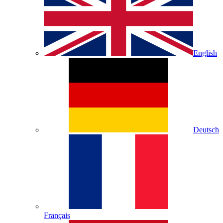
English
Deutsch
Français