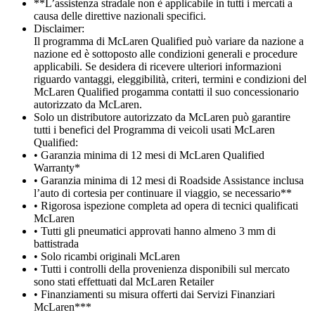
**L’assistenza stradale non è applicabile in tutti i mercati a
causa delle direttive nazionali specifici.
Disclaimer:
Il programma di McLaren Qualified può variare da nazione a
nazione ed è sottoposto alle condizioni generali e procedure
applicabili. Se desidera di ricevere ulteriori informazioni
riguardo vantaggi, eleggibilità, criteri, termini e condizioni del
McLaren Qualified progamma contatti il suo concessionario
autorizzato da McLaren.
Solo un distributore autorizzato da McLaren può garantire
tutti i benefici del Programma di veicoli usati McLaren
Qualified:
• Garanzia minima di 12 mesi di McLaren Qualified
Warranty*
• Garanzia minima di 12 mesi di Roadside Assistance inclusa
l’auto di cortesia per continuare il viaggio, se necessario**
• Rigorosa ispezione completa ad opera di tecnici qualificati
McLaren
• Tutti gli pneumatici approvati hanno almeno 3 mm di
battistrada
• Solo ricambi originali McLaren
• Tutti i controlli della provenienza disponibili sul mercato
sono stati effettuati dal McLaren Retailer
• Finanziamenti su misura offerti dai Servizi Finanziari
McLaren***