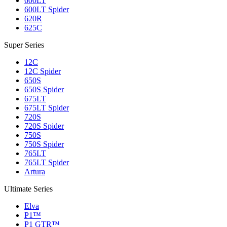
600LT
600LT Spider
620R
625C
Super Series
12C
12C Spider
650S
650S Spider
675LT
675LT Spider
720S
720S Spider
750S
750S Spider
765LT
765LT Spider
Artura
Ultimate Series
Elva
P1™
P1 GTR™