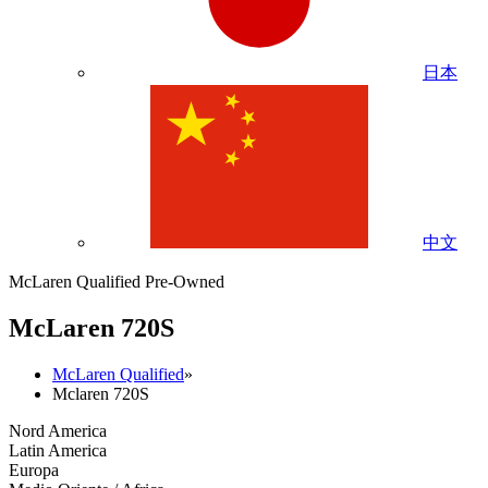
日本
中文
McLaren Qualified Pre-Owned
M
c
Laren 720S
McLaren Qualified
»
Mclaren 720S
Nord America
Latin America
Europa