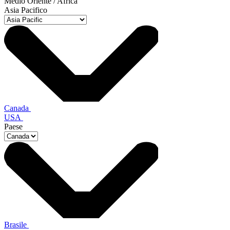
Medio Oriente / Africa
Asia Pacifico
Canada
USA
Paese
Brasile