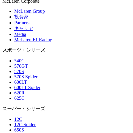
M
c
Laren Corporate
McLaren Group
投資家
Partners
キャリア
Media
McLaren F1 Racing
スポーツ・シリーズ
540C
570GT
570S
570S Spider
600LT
600LT Spider
620R
625C
スーパー・シリーズ
12C
12C Spider
650S