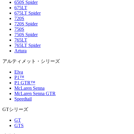
650S Spider
675LT
675LT Spider
720S
720S Spider
750S
750S Spider
765LT
765LT Spider
Artura
アルティメット・シリーズ
Elva
P1™
P1 GTR™
McLaren Senna
McLaren Senna GTR
Speedtail
GTシリーズ
GT
GTS