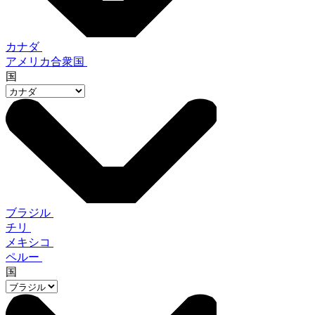
カナダ
アメリカ合衆国
国
ブラジル
チリ
メキシコ
ペルー
国