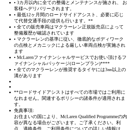
• 3カ月以内に全ての整備とメンテナンスが施され、 お
客様へデリバリーされます。
• 最低12ヶ月間のロードサイドアシスト、必要に応じ
て代替交通手段の提供も行います。**
• 全ての販売車両はマクラーレン正規販売店によって
整備履歴が確認されています
• マクラーレンの基準に従い、徹底的なボディワーク
の点検とメカニックによる厳しい車両点検が実施され
ます
• McLarenファイナンシャルサービスでお使い頂けるフ
ァイナンシャルパッケージ(ローンプラン)****
• 全てのマクラーレンが推奨するタイヤには3㎜以上の
溝があります
**ロードサイドアシストはすべての市場ではご利用に
なれません。関連するポリシーの諸条件が適用されま
す。
免責事項:
お住まいの国により、McLaren Qualified Programmeの内
容が異なる場合がございます。ご了承ください。利
点、適格条件、ご利用条件についての詳しい情報は