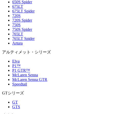
650S Spider
675LT
675LT Spider
720S
720S Spider
750S
750S Spider
765LT
765LT Spider
Artura
アルティメット・シリーズ
Elva
P1™
P1 GTR™
McLaren Senna
McLaren Senna GTR
Speedtail
GTシリーズ
GT
GTS