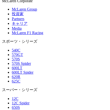
M
c
Laren Corporate
McLaren Group
投資家
Partners
キャリア
Media
McLaren F1 Racing
スポーツ・シリーズ
540C
570GT
570S
570S Spider
600LT
600LT Spider
620R
625C
スーパー・シリーズ
12C
12C Spider
650S