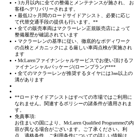
• 3カ月以内に全ての整備とメンテナンスが施され、 お
客様へデリバリーされます。
• 最低12ヶ月間のロードサイドアシスト、必要に応じ
て代替交通手段の提供も行います。**
• 全ての販売車両はマクラーレン正規販売店によって
整備履歴が確認されています
• マクラーレンの基準に従い、徹底的なボディワーク
の点検とメカニックによる厳しい車両点検が実施され
ます
• McLarenファイナンシャルサービスでお使い頂けるフ
ァイナンシャルパッケージ(ローンプラン)****
• 全てのマクラーレンが推奨するタイヤには3㎜以上の
溝があります
**ロードサイドアシストはすべての市場ではご利用に
なれません。関連するポリシーの諸条件が適用されま
す。
免責事項:
お住まいの国により、McLaren Qualified Programmeの内
容が異なる場合がございます。ご了承ください。利
点、適格条件、ご利用条件についての詳しい情報は