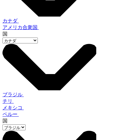
カナダ
アメリカ合衆国
国
ブラジル
チリ
メキシコ
ペルー
国