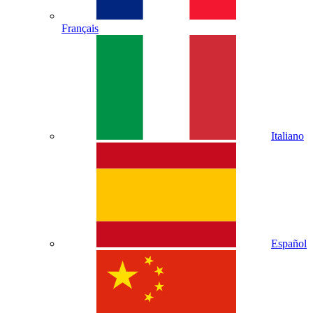
Français
Italiano
Español