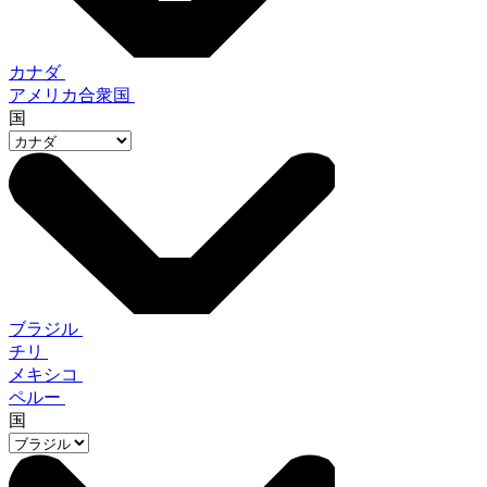
カナダ
アメリカ合衆国
国
ブラジル
チリ
メキシコ
ペルー
国