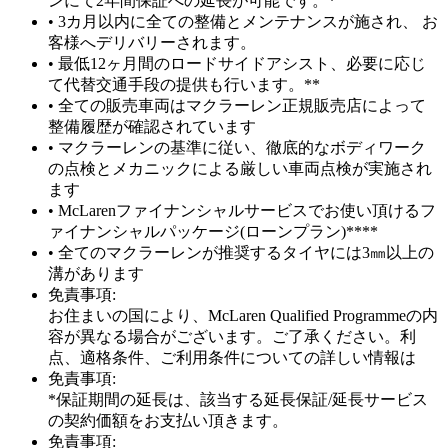
ンにて2年間保証への延長が可能です。*
• 3カ月以内に全ての整備とメンテナンスが施され、 お
客様へデリバリーされます。
• 最低12ヶ月間のロードサイドアシスト、必要に応じ
て代替交通手段の提供も行います。**
• 全ての販売車両はマクラーレン正規販売店によって
整備履歴が確認されています
• マクラーレンの基準に従い、徹底的なボディワーク
の点検とメカニックによる厳しい車両点検が実施され
ます
• McLarenファイナンシャルサービスでお使い頂けるフ
ァイナンシャルパッケージ(ローンプラン)****
• 全てのマクラーレンが推奨するタイヤには3㎜以上の
溝があります
免責事項:
お住まいの国により、McLaren Qualified Programmeの内
容が異なる場合がございます。ご了承ください。利
点、適格条件、ご利用条件についての詳しい情報は
免責事項:
*保証期間の延長は、該当する延長保証/延長サービス
の契約価額をお支払い頂きます。
免責事項: