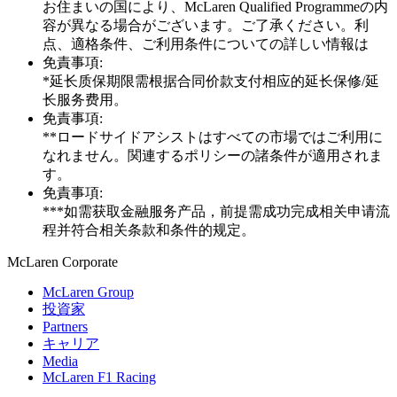
お住まいの国により、McLaren Qualified Programmeの内
容が異なる場合がございます。ご了承ください。利
点、適格条件、ご利用条件についての詳しい情報は
免責事項:
*延长质保期限需根据合同价款支付相应的延长保修/延
长服务费用。
免責事項:
**ロードサイドアシストはすべての市場ではご利用に
なれません。関連するポリシーの諸条件が適用されま
す。
免責事項:
***如需获取金融服务产品，前提需成功完成相关申请流
程并符合相关条款和条件的规定。
M
c
Laren Corporate
McLaren Group
投資家
Partners
キャリア
Media
McLaren F1 Racing