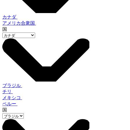
カナダ
アメリカ合衆国
国
ブラジル
チリ
メキシコ
ペルー
国