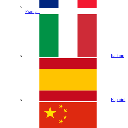
Français
Italiano
Español