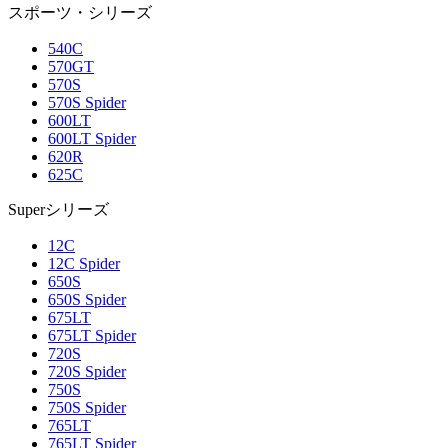
スポーツ・シリーズ
540C
570GT
570S
570S Spider
600LT
600LT Spider
620R
625C
Superシリーズ
12C
12C Spider
650S
650S Spider
675LT
675LT Spider
720S
720S Spider
750S
750S Spider
765LT
765LT Spider