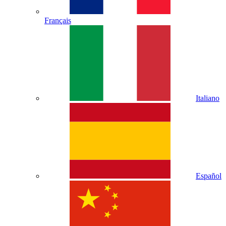
Français
Italiano
Español