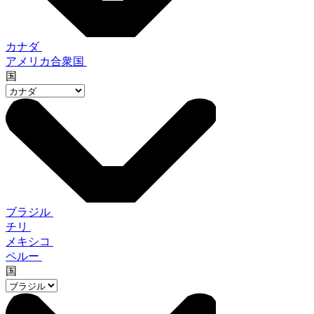
カナダ
アメリカ合衆国
国
ブラジル
チリ
メキシコ
ペルー
国