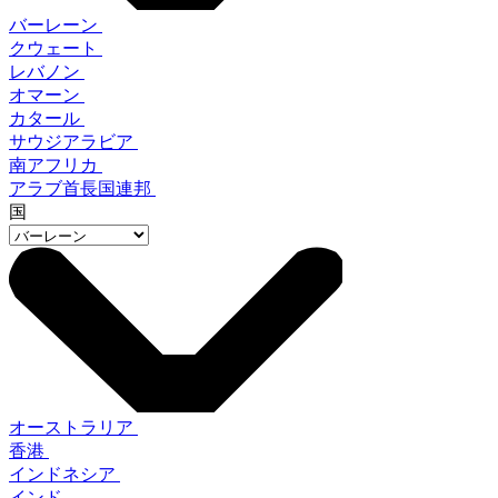
バーレーン
クウェート
レバノン
オマーン
カタール
サウジアラビア
南アフリカ
アラブ首長国連邦
国
オーストラリア
香港
インドネシア
インド