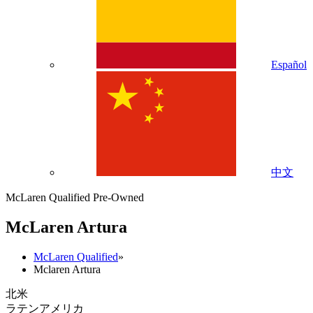
Español
中文
McLaren Qualified Pre-Owned
M
c
Laren Artura
McLaren Qualified
»
Mclaren Artura
北米
ラテンアメリカ