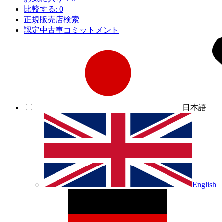
比較する:
0
正規販売店検索
認定中古車コミットメント
日本語
English