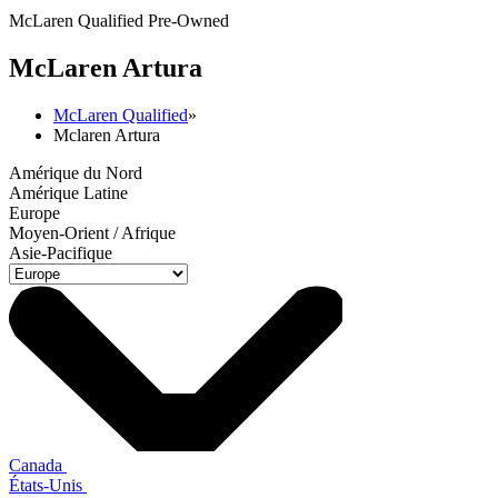
McLaren Qualified Pre-Owned
M
c
Laren Artura
McLaren Qualified
»
Mclaren Artura
Amérique du Nord
Amérique Latine
Europe
Moyen-Orient / Afrique
Asie-Pacifique
Canada
États-Unis