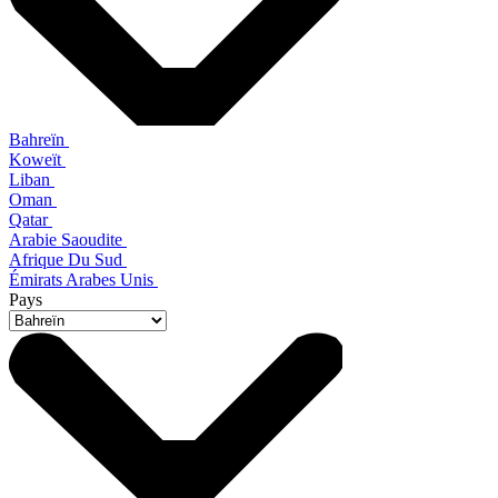
Bahreïn
Koweït
Liban
Oman
Qatar
Arabie Saoudite
Afrique Du Sud
Émirats Arabes Unis
Pays