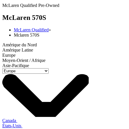
McLaren Qualified Pre-Owned
M
c
Laren 570S
McLaren Qualified
»
Mclaren 570S
Amérique du Nord
Amérique Latine
Europe
Moyen-Orient / Afrique
Asie-Pacifique
Canada
États-Unis