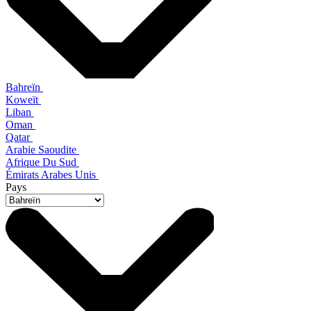
Bahreïn
Koweït
Liban
Oman
Qatar
Arabie Saoudite
Afrique Du Sud
Émirats Arabes Unis
Pays