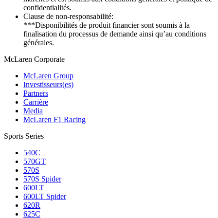
confidentialités.
Clause de non-responsabilité:
***Disponibilités de produit financier sont soumis à la
finalisation du processus de demande ainsi qu’au conditions
générales.
M
c
Laren Corporate
McLaren Group
Investisseurs(es)
Partners
Carrière
Media
McLaren F1 Racing
Sports Series
540C
570GT
570S
570S Spider
600LT
600LT Spider
620R
625C