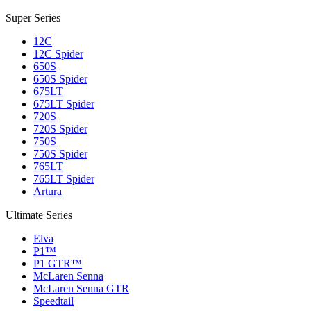
Super Series
12C
12C Spider
650S
650S Spider
675LT
675LT Spider
720S
720S Spider
750S
750S Spider
765LT
765LT Spider
Artura
Ultimate Series
Elva
P1™
P1 GTR™
McLaren Senna
McLaren Senna GTR
Speedtail