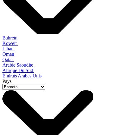
Bahreïn
Koweït
Liban
Oman
Qatar
Arabie Saoudite
Afrique Du Sud
Émirats Arabes Unis
Pays