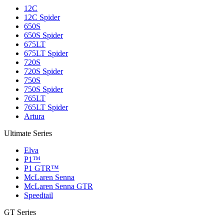
12C
12C Spider
650S
650S Spider
675LT
675LT Spider
720S
720S Spider
750S
750S Spider
765LT
765LT Spider
Artura
Ultimate Series
Elva
P1™
P1 GTR™
McLaren Senna
McLaren Senna GTR
Speedtail
GT Series