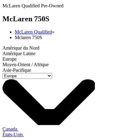
McLaren Qualified Pre-Owned
M
c
Laren 750S
McLaren Qualified
»
Mclaren 750S
Amérique du Nord
Amérique Latine
Europe
Moyen-Orient / Afrique
Asie-Pacifique
Canada
États-Unis