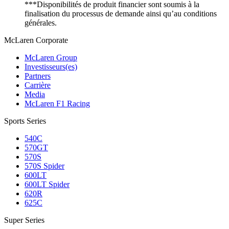
***Disponibilités de produit financier sont soumis à la
finalisation du processus de demande ainsi qu’au conditions
générales.
M
c
Laren Corporate
McLaren Group
Investisseurs(es)
Partners
Carrière
Media
McLaren F1 Racing
Sports Series
540C
570GT
570S
570S Spider
600LT
600LT Spider
620R
625C
Super Series