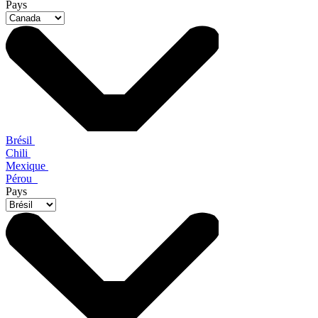
Pays
Brésil
Chili
Mexique
Pérou
Pays