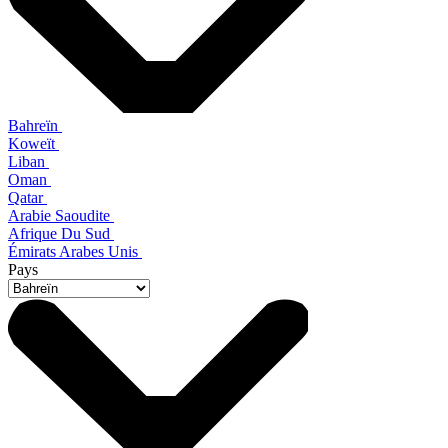
Bahreïn
Koweït
Liban
Oman
Qatar
Arabie Saoudite
Afrique Du Sud
Émirats Arabes Unis
Pays