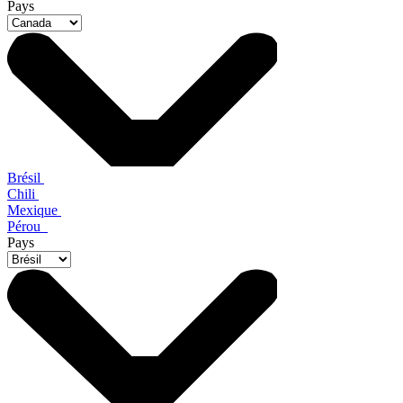
Pays
Brésil
Chili
Mexique
Pérou
Pays