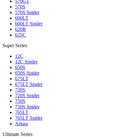
570GT
570S
570S Spider
600LT
600LT Spider
620R
625C
Super Series
12C
12C Spider
650S
650S Spider
675LT
675LT Spider
720S
720S Spider
750S
750S Spider
765LT
765LT Spider
Artura
Ultimate Series