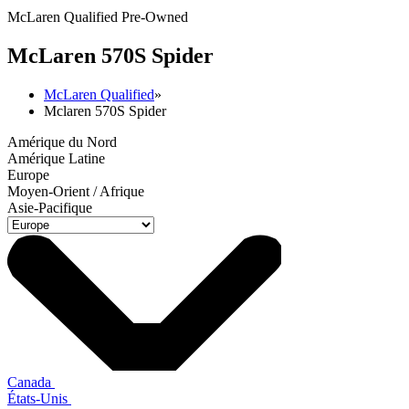
McLaren Qualified Pre-Owned
M
c
Laren 570S Spider
McLaren Qualified
»
Mclaren 570S Spider
Amérique du Nord
Amérique Latine
Europe
Moyen-Orient / Afrique
Asie-Pacifique
Canada
États-Unis