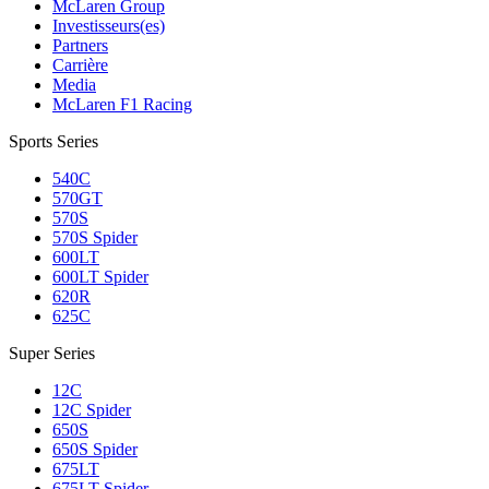
McLaren Group
Investisseurs(es)
Partners
Carrière
Media
McLaren F1 Racing
Sports Series
540C
570GT
570S
570S Spider
600LT
600LT Spider
620R
625C
Super Series
12C
12C Spider
650S
650S Spider
675LT
675LT Spider