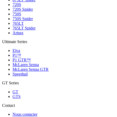
720S
720S Spider
750S
750S Spider
765LT
765LT Spider
Artura
Ultimate Series
Elva
P1™
P1 GTR™
McLaren Senna
McLaren Senna GTR
Speedtail
GT Series
GT
GTS
Contact
Nous contacter