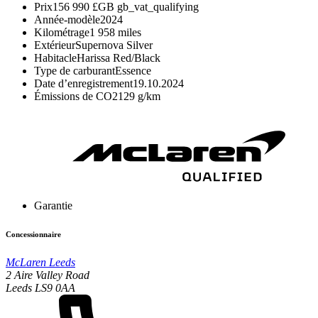
Prix
156 990 £GB
gb_vat_qualifying
Année-modèle
2024
Kilométrage
1 958 miles
Extérieur
Supernova Silver
Habitacle
Harissa Red/Black
Type de carburant
Essence
Date d’enregistrement
19.10.2024
Émissions de CO2
129 g/km
Garantie
Concessionnaire
McLaren Leeds
2 Aire Valley Road
Leeds LS9 0AA