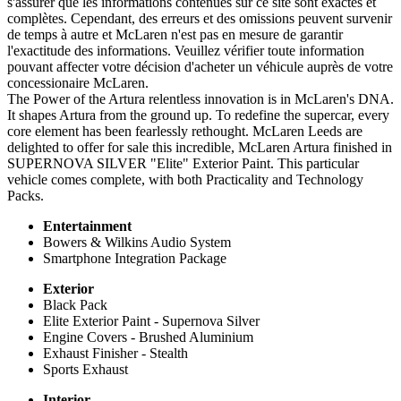
s'assurer que les informations contenues sur ce site sont exactes et
complètes. Cependant, des erreurs et des omissions peuvent survenir
de temps à autre et McLaren n'est pas en mesure de garantir
l'exactitude des informations. Veuillez vérifier toute information
pouvant affecter votre décision d'acheter un véhicule auprès de votre
concessionaire McLaren.
The Power of the Artura relentless innovation is in McLaren's DNA.
It shapes Artura from the ground up. To redefine the supercar, every
core element has been fearlessly rethought. McLaren Leeds are
delighted to offer for sale this incredible, McLaren Artura finished in
SUPERNOVA SILVER "Elite" Exterior Paint. This particular
vehicle comes complete, with both Practicality and Technology
Packs.
Entertainment
Bowers & Wilkins Audio System
Smartphone Integration Package
Exterior
Black Pack
Elite Exterior Paint - Supernova Silver
Engine Covers - Brushed Aluminium
Exhaust Finisher - Stealth
Sports Exhaust
Interior