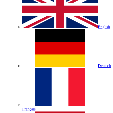
English
Deutsch
Français