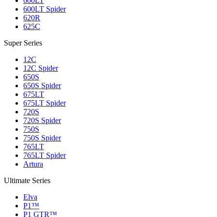
600LT
600LT Spider
620R
625C
Super Series
12C
12C Spider
650S
650S Spider
675LT
675LT Spider
720S
720S Spider
750S
750S Spider
765LT
765LT Spider
Artura
Ultimate Series
Elva
P1™
P1 GTR™