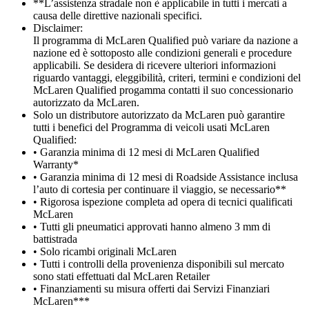
**L’assistenza stradale non è applicabile in tutti i mercati a
causa delle direttive nazionali specifici.
Disclaimer:
Il programma di McLaren Qualified può variare da nazione a
nazione ed è sottoposto alle condizioni generali e procedure
applicabili. Se desidera di ricevere ulteriori informazioni
riguardo vantaggi, eleggibilità, criteri, termini e condizioni del
McLaren Qualified progamma contatti il suo concessionario
autorizzato da McLaren.
Solo un distributore autorizzato da McLaren può garantire
tutti i benefici del Programma di veicoli usati McLaren
Qualified:
• Garanzia minima di 12 mesi di McLaren Qualified
Warranty*
• Garanzia minima di 12 mesi di Roadside Assistance inclusa
l’auto di cortesia per continuare il viaggio, se necessario**
• Rigorosa ispezione completa ad opera di tecnici qualificati
McLaren
• Tutti gli pneumatici approvati hanno almeno 3 mm di
battistrada
• Solo ricambi originali McLaren
• Tutti i controlli della provenienza disponibili sul mercato
sono stati effettuati dal McLaren Retailer
• Finanziamenti su misura offerti dai Servizi Finanziari
McLaren***