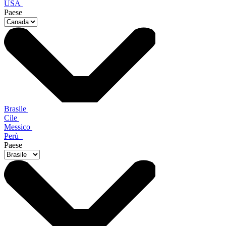
USA
Paese
Brasile
Cile
Messico
Perù
Paese