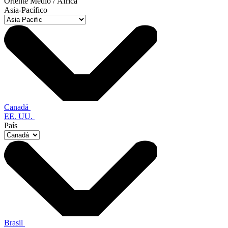
Oriente Medio / África
Asia-Pacífico
Canadá
EE. UU.
País
Brasil