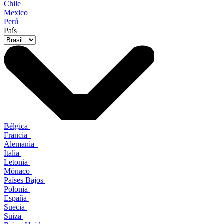
Chile
Mexico
Perú
País
Bélgica
Francia
Alemania
Italia
Letonia
Mónaco
Países Bajos
Polonia
España
Suecia
Suiza