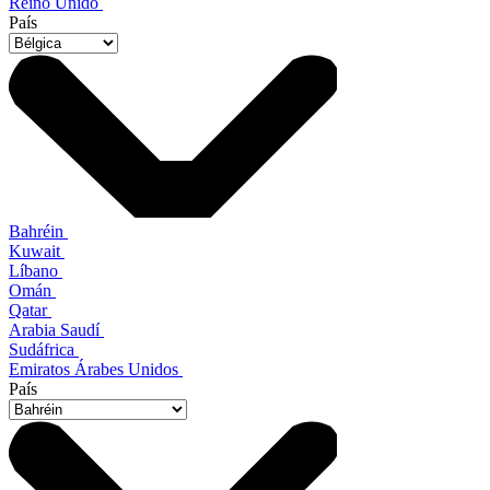
Reino Unido
País
Bahréin
Kuwait
Líbano
Omán
Qatar
Arabia Saudí
Sudáfrica
Emiratos Árabes Unidos
País