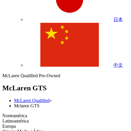
日本
中文
McLaren Qualified Pre-Owned
M
c
Laren GTS
McLaren Qualified
»
Mclaren GTS
Norteamérica
Latinoamérica
Europa