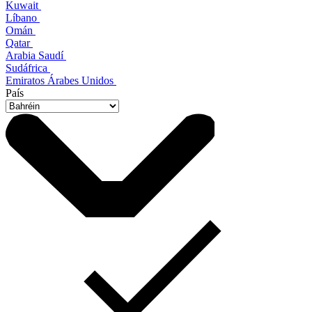
Kuwait
Líbano
Omán
Qatar
Arabia Saudí
Sudáfrica
Emiratos Árabes Unidos
País