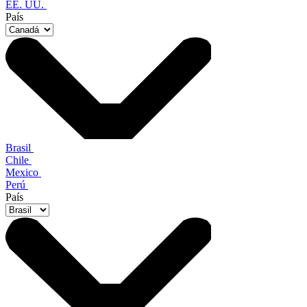
EE. UU.
País
Brasil
Chile
Mexico
Perú
País