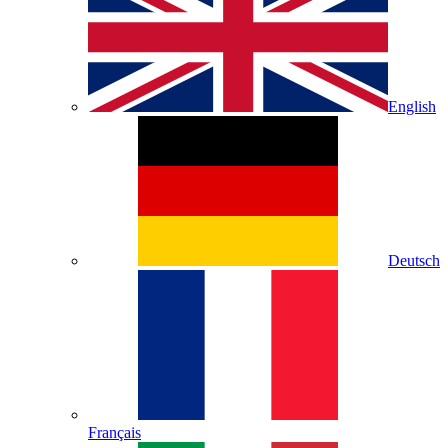
English
Deutsch
Français