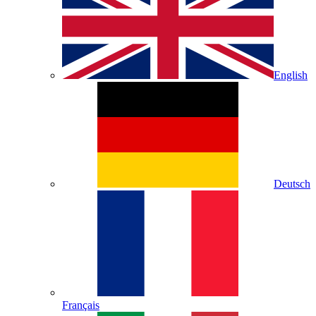
English
Deutsch
Français