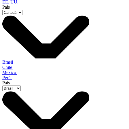
EE. UU.
País
Brasil
Chile
Mexico
Perú
País