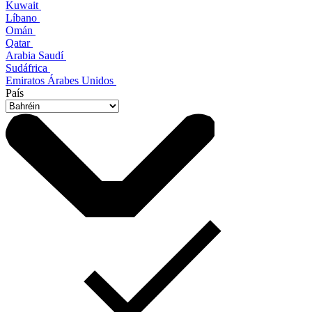
Kuwait
Líbano
Omán
Qatar
Arabia Saudí
Sudáfrica
Emiratos Árabes Unidos
País